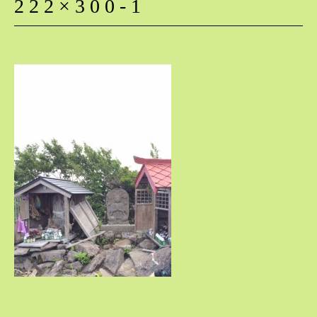
222×300-1