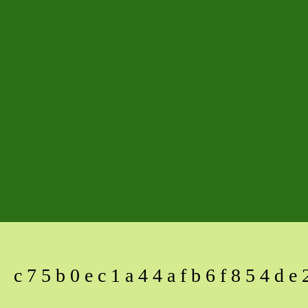
c75b0ec1a44afb6f854de