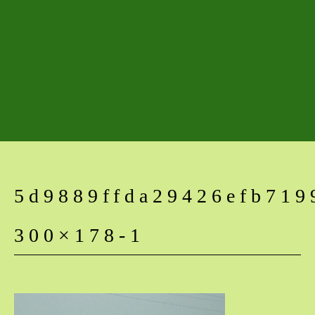
5d9889ffda29426efb719
300×178-1